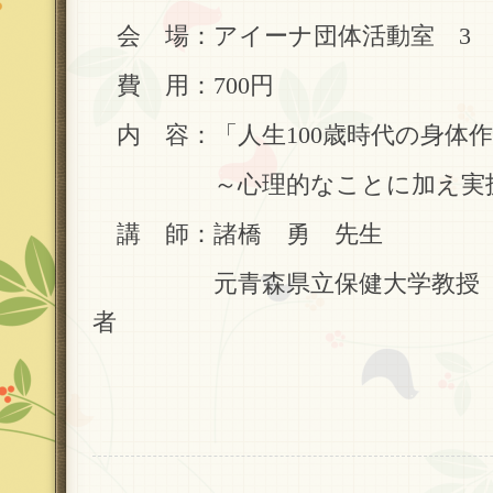
会 場：アイーナ団体活動室 3
費 用：700円
内 容：「人生100歳時代の身体
～心理的なことに加え実技
講 師：諸橋 勇 先生
元青森県立保健大学教授 理
者