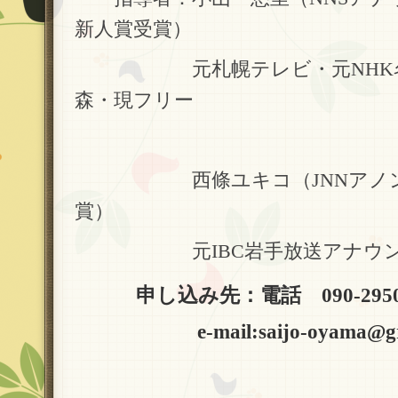
新人賞受賞）
元札幌テレビ・元NHK名古
森・現フリー
西條ユキコ（JNNアノンシ
賞）
元IBC岩手放送アナウン
申し込み先：電話 090-2950-
e-mail:saijo-oyama@green