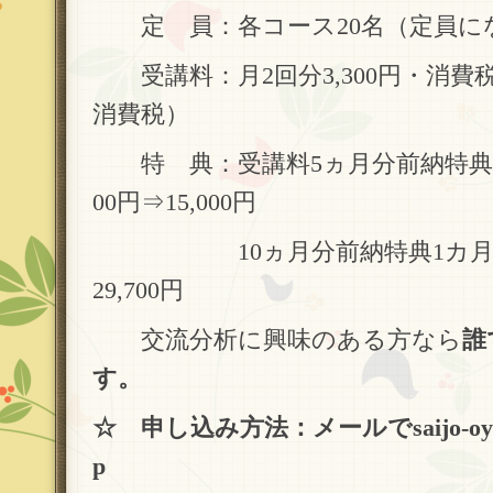
定 員：各コース20名（定員に
受講料：月2回分3,300円・消費税込
消費税）
特 典：受講料5ヵ月分前納特典（
00円⇒15,000円
10ヵ月分前納特典1カ月分無料
29,700円
交流分析に興味のある方なら
誰
す。
☆ 申し込み方法：メールでsaijo-oy
p