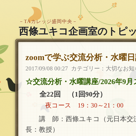
－TAカレッジ盛岡中央－
西條ユキコ企画室のトピ
zoomで学ぶ交流分析・水曜
2017/09/08 00:27
カテゴリー：
大切なお知
☆交流分析・水曜講座/2026年9
全22回 （1回90分）
夜コース 19：30～21：00
講 師：西條ユキコ（元日本交流
長：教授）